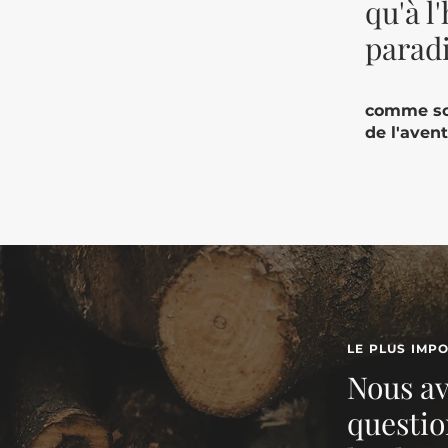
qu'à l
parad
comme soc
de l'aven
LE PLUS IMP
Nous av
questio