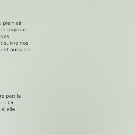
plein air
édagogique.
t des
nt suivre nos
ont aussi les
e part la
on. Or,
si elle