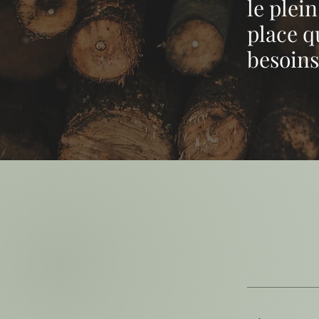
le plei
place q
besoin