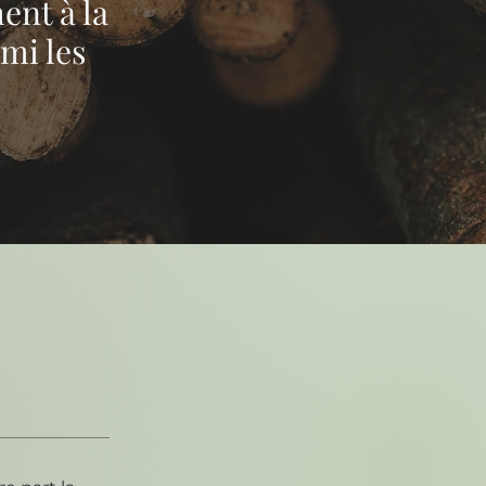
ent à la
rmi les