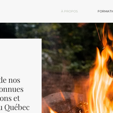
À PROPOS
FORMATI
de nos
connues
ions et
du Québec