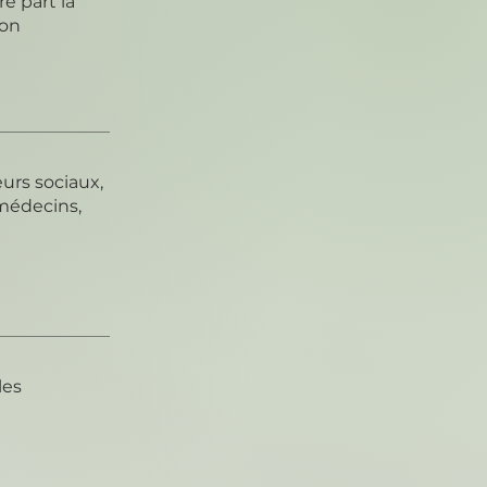
e part la
ion
eurs sociaux,
médecins,
les