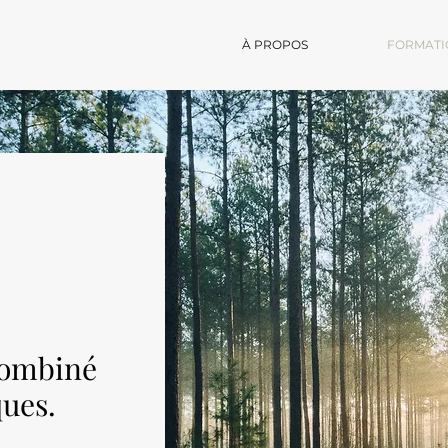
À PROPOS
FORMATI
combiné
ques.