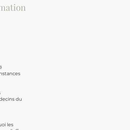
rmation
dé
instances
s
decins du
oi les