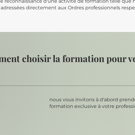
reconnaissance d'une activité de formation telle que n
 adressées directement aux Ordres professionnels respec
ent choisir la formation pour v
nous vous invitons à d'abord prendr
formation exclusive à votre profess