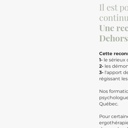
Il est 
continu
Une rec
Dehors 
Cette reco
1-
le sérieux
2-
les démon
3-
l'apport d
régissant le
Nos formatio
psychologue
Québec.
Pour certaine
ergothérapie