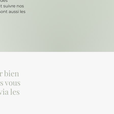
t des
nt suivre nos
ont aussi les
r bien
s vous
ia les