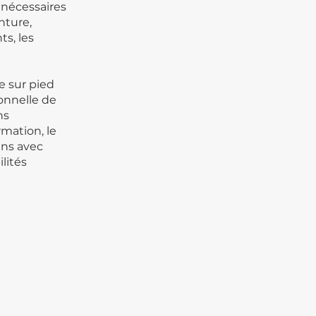
 nécessaires
nture,
s, les
e sur pied
onnelle de
ns
mation, le
ens avec
ilités