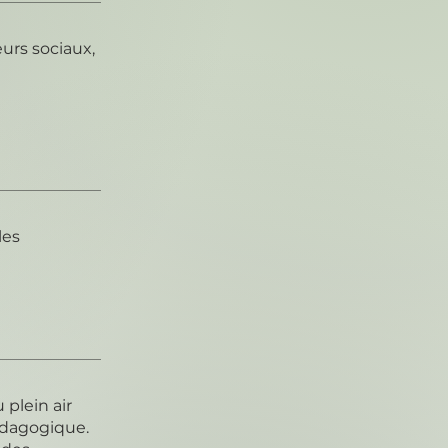
eurs sociaux,
les
plein air
édagogique.