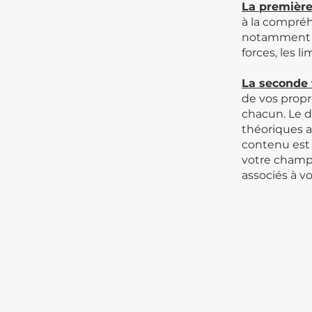
La première
à la compréh
notamment en
forces, les li
La seconde 
de vos propr
chacun. Le 
théoriques a
contenu est 
votre champ d
associés à vo