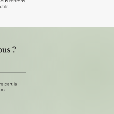
ous l'offrons
tifs.
ous ?
e part la
ion