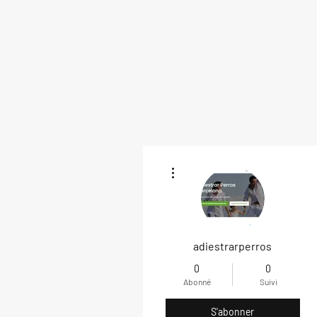
Plus d'actions
adiestrarperros
0
0
Abonné
Suivi
S'abonner