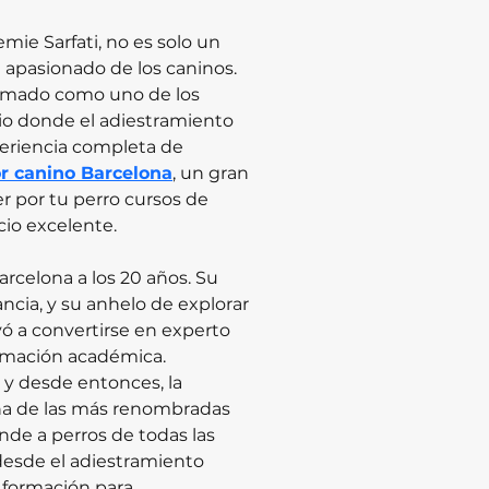
emie Sarfati, no es solo un 
apasionado de los caninos. 
lamado como uno de los 
cio donde el adiestramiento 
periencia completa de 
r canino Barcelona
, un gran 
 por tu perro cursos de 
io excelente.
arcelona a los 20 años. Su 
ncia, y su anhelo de explorar 
vó a convertirse en experto 
ormación académica.
 y desde entonces, la 
a de las más renombradas 
ende a perros de todas las 
desde el adiestramiento 
 formación para 