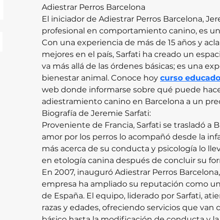
Adiestrar Perros Barcelona
El iniciador de Adiestrar Perros Barcelona, Jer
profesional en comportamiento canino, es un 
Con una experiencia de más de 15 años y ac
mejores en el país, Sarfati ha creado un espa
va más allá de las órdenes básicas; es una ex
bienestar animal. Conoce hoy 
curso educado
web donde informarse sobre qué puede hacer
adiestramiento canino en Barcelona a un prec
Biografía de Jeremie Sarfati:
Proveniente de Francia, Sarfati se trasladó a B
amor por los perros lo acompañó desde la infa
más acerca de su conducta y psicología lo lle
en etología canina después de concluir su f
En 2007, inauguró Adiestrar Perros Barcelona,
empresa ha ampliado su reputación como un
de España. El equipo, liderado por Sarfati, ati
razas y edades, ofreciendo servicios que van 
básico hasta la modificación de conducta y la