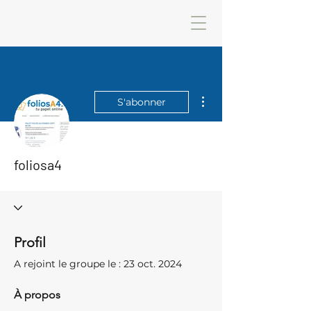
Plus d'actions
S'abonner
foliosa4
Profil
A rejoint le groupe le : 23 oct. 2024
À propos