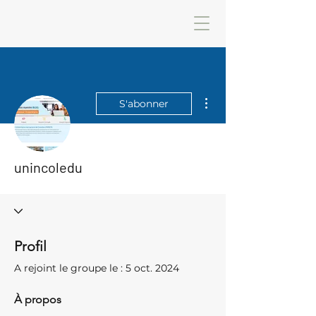
Plus d'actions
S'abonner
unincoledu
Profil
A rejoint le groupe le : 5 oct. 2024
À propos